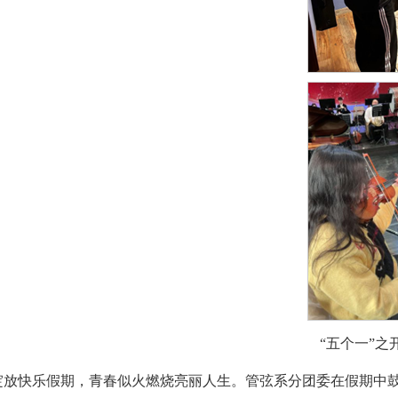
“五个一”
绽放快乐假期，青春似火燃烧亮丽人生。管弦系分团委在假期中