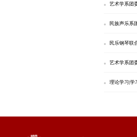
艺术学系团
民族声乐系
民乐钢琴联
艺术学系团
理论学习|